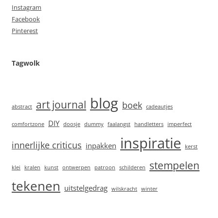
Instagram
Facebook
Pinterest
Tagwolk
blog
art journal
boek
abstract
cadeautjes
DIY
comfortzone
doosje
dummy
faalangst
handletters
imperfect
inspiratie
innerlijke criticus
inpakken
kerst
stempelen
klei
kralen
kunst
ontwerpen
patroon
schilderen
tekenen
uitstelgedrag
wilskracht
winter