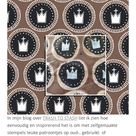
In mijn blog over
TRASH TO STASH
liet ik zien hoe
eenvoudig en inspirerend het is om met zelfgemaakte
stempels leuke patroontjes op oud-, gebruikt- of