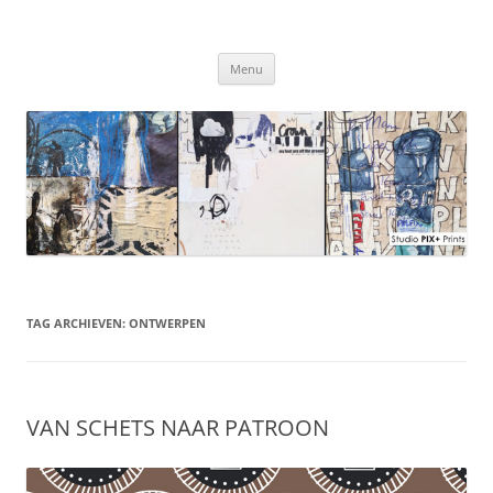
Ga
naar
Studio PIX+ Prints
de
inhoud
Menu
TAG ARCHIEVEN:
ONTWERPEN
VAN SCHETS NAAR PATROON