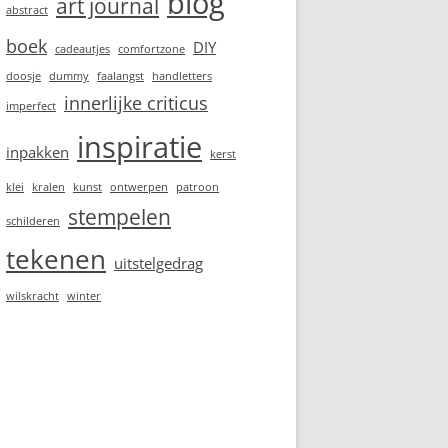
blog
art journal
abstract
boek
DIY
cadeautjes
comfortzone
doosje
dummy
faalangst
handletters
innerlijke criticus
imperfect
inspiratie
inpakken
kerst
klei
kralen
kunst
ontwerpen
patroon
stempelen
schilderen
tekenen
uitstelgedrag
wilskracht
winter