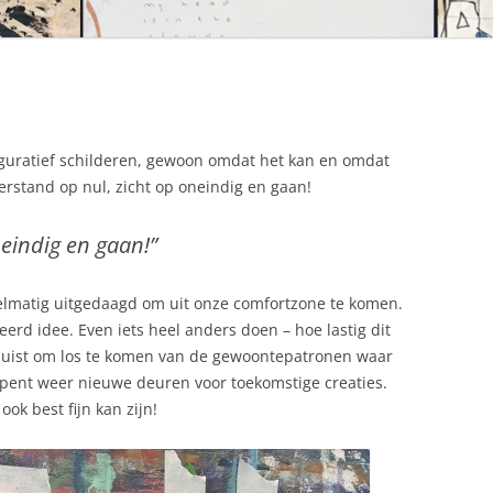
figuratief schilderen, gewoon omdat het kan en omdat
Verstand op nul, zicht op oneindig en gaan!
neindig en gaan!”
lmatig uitgedaagd om uit onze comfortzone te komen.
eerd idee. Even iets heel anders doen – hoe lastig dit
pt juist om los te komen van de gewoontepatronen waar
opent weer nieuwe deuren voor toekomstige creaties.
ok best fijn kan zijn!