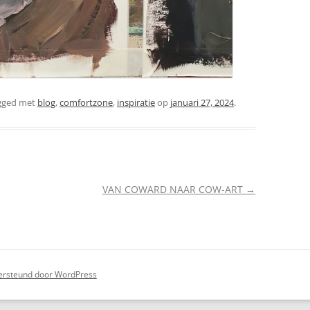
gged met
blog
,
comfortzone
,
inspiratie
op
januari 27, 2024
.
VAN COWARD NAAR COW-ART
→
rsteund door WordPress