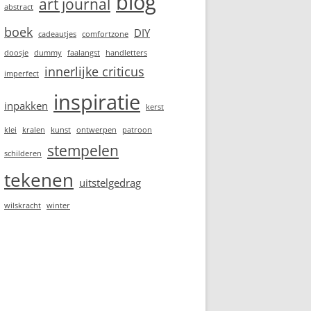
blog
art journal
abstract
boek
DIY
cadeautjes
comfortzone
doosje
dummy
faalangst
handletters
innerlijke criticus
imperfect
inspiratie
inpakken
kerst
klei
kralen
kunst
ontwerpen
patroon
stempelen
schilderen
tekenen
uitstelgedrag
wilskracht
winter