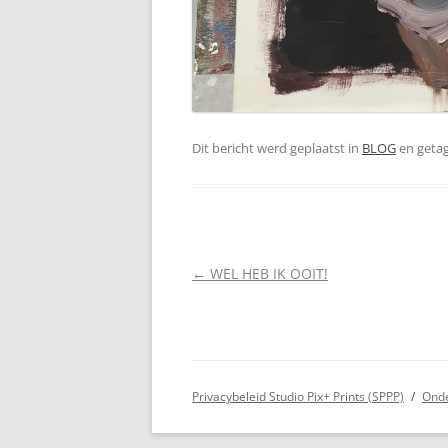
Dit bericht werd geplaatst in
BLOG
en geta
Berichtnavigatie
←
WEL HEB IK OOIT!
Privacybeleid Studio Pix+ Prints (SPPP)
Onde