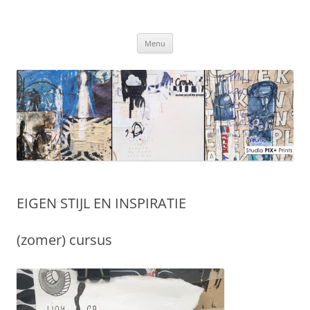
Ga
naar
Studio PIX+ Prints
de
inhoud
Menu
EIGEN STIJL EN INSPIRATIE
(zomer) cursus